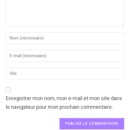
Enter
your
name
Enter
or
your
username
email
to
Enter
address
comment
your
to
website
comment
URL
(optional)
Enregistrer mon nom, mon e-mail et mon site dans
le navigateur pour mon prochain commentaire.