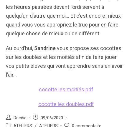
les heures passées devant l’ordi servent à
quelqu’un d’autre que moi… Et c’est encore mieux
quand vous vous appropriez le truc pour en faire
quelque chose de mieux ou de différent.
Aujourd’hui,
Sandrine
vous propose ses cocottes
sur les doubles et les moitiés afin de faire jouer
vos petits élèves qui vont apprendre sans en avoir
l’air…
cocotte les moitiés.pdf
cocotte les doubles.pdf
Auteur/autrice
Post
Dgedie
09/06/2020
de
published:
Post
Post
ATELIERS
/
ATELIERS
0 commentaire
la
category:
comments: