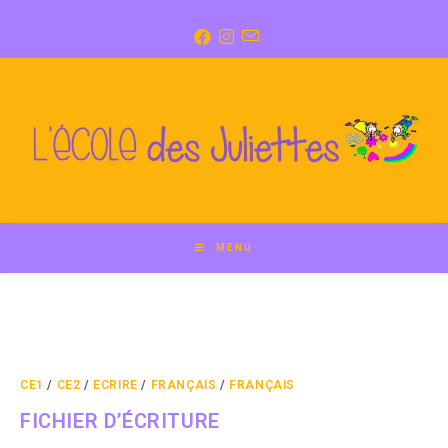
Skip
to
content
MENU
CE1
/
CE2
/
ECRIRE
/
FRANÇAIS
/
FRANÇAIS
FICHIER D’ÉCRITURE