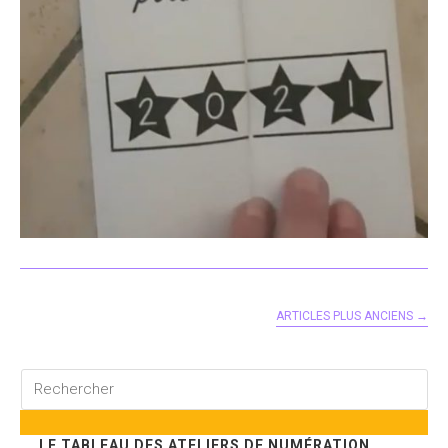
ARTICLES PLUS ANCIENS
→
Rechercher
sur
ce
LE TABLEAU DES ATELIERS DE NUMÉRATION
site