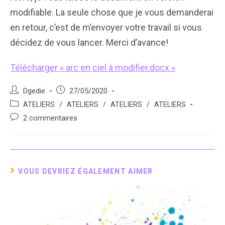
modifiable. La seule chose que je vous demanderai
en retour, c’est de m’envoyer votre travail si vous
décidez de vous lancer. Merci d’avance!
Télécharger « arc en ciel à modifier.docx »
Auteur/autrice
Post
Dgedie
27/05/2020
de
published:
Post
ATELIERS
/
ATELIERS
/
ATELIERS
/
ATELIERS
la
category:
Post
2 commentaires
publication :
comments:
VOUS DEVRIEZ ÉGALEMENT AIMER