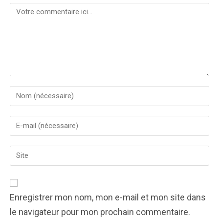
Comment
Enter
your
name
Enter
or
your
username
email
to
Enter
address
comment
your
to
website
comment
URL
(optional)
Enregistrer mon nom, mon e-mail et mon site dans
le navigateur pour mon prochain commentaire.