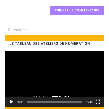
Rechercher
sur
ce
LE TABLEAU DES ATELIERS DE NUMÉRATION
site
Lecteur
vidéo
00:00
05:46