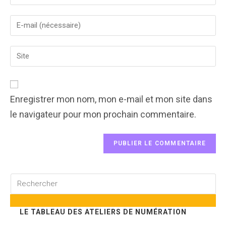
your
name
Enter
or
your
username
email
to
Enter
address
comment
your
to
website
comment
URL
(optional)
Enregistrer mon nom, mon e-mail et mon site dans
le navigateur pour mon prochain commentaire.
Rechercher
sur
ce
LE TABLEAU DES ATELIERS DE NUMÉRATION
site