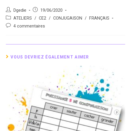
Auteur/autrice
Post
Dgedie
19/06/2020
de
published:
Post
ATELIERS
/
CE2
/
CONJUGAISON
/
FRANÇAIS
la
category:
Post
4 commentaires
publication :
comments:
VOUS DEVRIEZ ÉGALEMENT AIMER