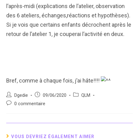
l’après-midi (explications de l’atelier, observation
des 6 ateliers, échanges,réactions et hypothèses).
Si je vois que certains enfants décrochent après le
retour de l’atelier 1, je couperai l’activité en deux.
Bref, comme à chaque fois, j’ai hâte!!!!
Auteur/autrice
Post
Post
Dgedie
09/06/2020
QLM
de
published:
category:
Post
0 commentaire
la
comments:
publication :
VOUS DEVRIEZ ÉGALEMENT AIMER