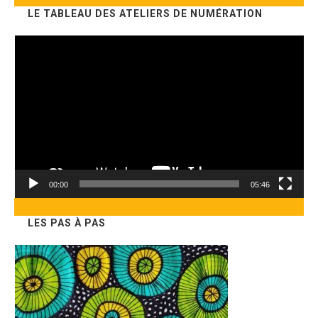
LE TABLEAU DES ATELIERS DE NUMÉRATION
site
Lecteur
vidéo
00:00
05:46
LES PAS À PAS