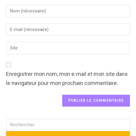
Enter
your
name
Enter
or
your
username
email
to
Enter
address
comment
your
to
website
comment
URL
(optional)
Enregistrer mon nom, mon e-mail et mon site dans
le navigateur pour mon prochain commentaire.
Rechercher
sur
ce