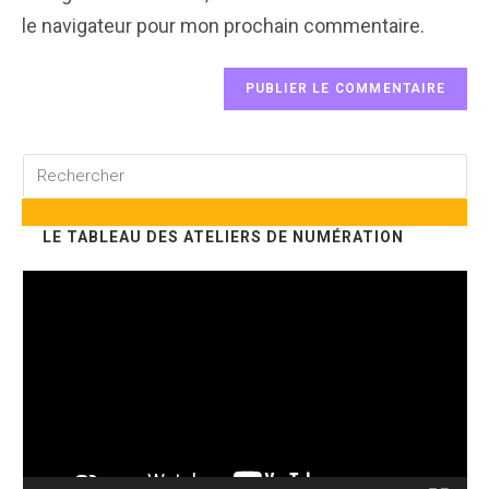
le navigateur pour mon prochain commentaire.
Rechercher
sur
ce
LE TABLEAU DES ATELIERS DE NUMÉRATION
site
Lecteur
vidéo