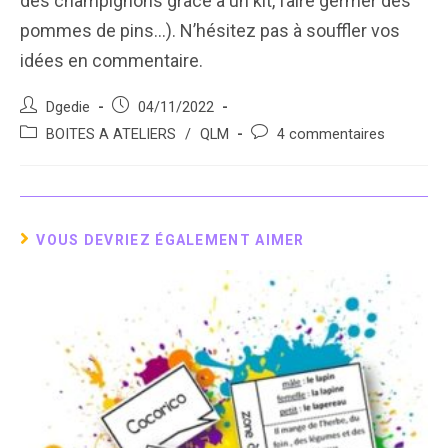
des champignons grâce à un kit, faire germer des
pommes de pins…). N’hésitez pas à souffler vos
idées en commentaire.
Auteur/autrice
Post
Dgedie
04/11/2022
de
published:
Post
Post
BOITES A ATELIERS
/
QLM
4 commentaires
la
category:
comments:
publication :
VOUS DEVRIEZ ÉGALEMENT AIMER