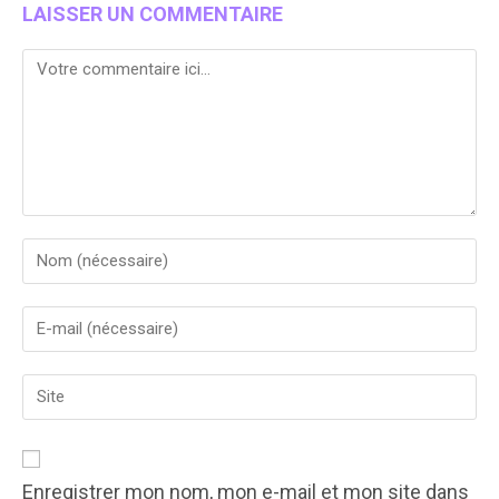
LAISSER UN COMMENTAIRE
Comment
Enter
your
name
Enter
or
your
username
email
to
Enter
address
comment
your
to
website
comment
URL
(optional)
Enregistrer mon nom, mon e-mail et mon site dans