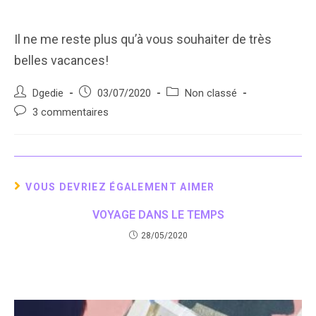
Il ne me reste plus qu’à vous souhaiter de très
belles vacances!
Auteur/autrice
Post
Post
Dgedie
03/07/2020
Non classé
de
published:
category:
Post
3 commentaires
la
comments:
publication :
VOUS DEVRIEZ ÉGALEMENT AIMER
VOYAGE DANS LE TEMPS
28/05/2020