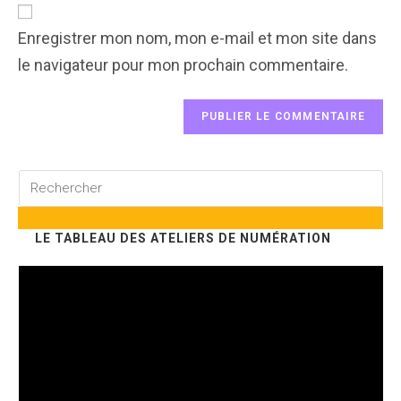
comment
URL
(optional)
Enregistrer mon nom, mon e-mail et mon site dans
le navigateur pour mon prochain commentaire.
Rechercher
sur
ce
LE TABLEAU DES ATELIERS DE NUMÉRATION
site
Lecteur
vidéo