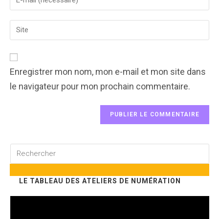
your
username
email
to
Enter
address
comment
your
to
website
comment
URL
(optional)
Enregistrer mon nom, mon e-mail et mon site dans
le navigateur pour mon prochain commentaire.
Rechercher
sur
ce
LE TABLEAU DES ATELIERS DE NUMÉRATION
site
Lecteur
vidéo