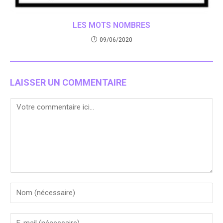
LES MOTS NOMBRES
09/06/2020
LAISSER UN COMMENTAIRE
Comment
Enter
your
name
Enter
or