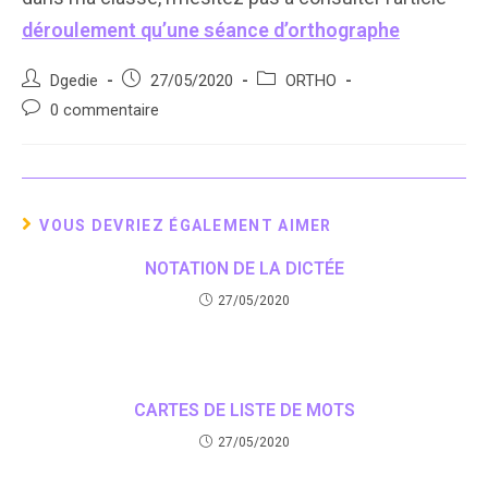
déroulement qu’une séance d’orthographe
Auteur/autrice
Post
Post
Dgedie
27/05/2020
ORTHO
de
published:
category:
Post
0 commentaire
la
comments:
publication :
VOUS DEVRIEZ ÉGALEMENT AIMER
NOTATION DE LA DICTÉE
27/05/2020
CARTES DE LISTE DE MOTS
27/05/2020