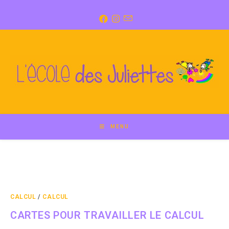
Skip
to
content
MENU
CALCUL
/
CALCUL
CARTES POUR TRAVAILLER LE CALCUL