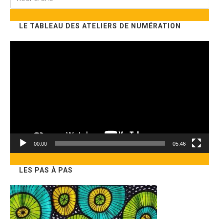
sur
ce
LE TABLEAU DES ATELIERS DE NUMÉRATION
site
Lecteur
vidéo
00:00
05:46
LES PAS À PAS