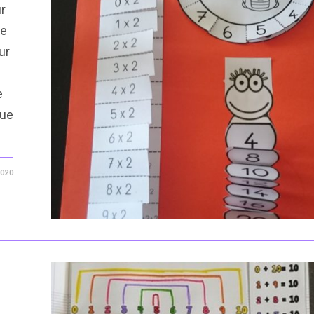
r
re
ur
e
que
2020