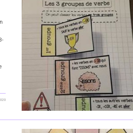
Un
3-
e
2020