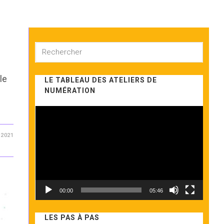
Rechercher
sur
ce
le
LE TABLEAU DES ATELIERS DE
site
NUMÉRATION
Lecteur
vidéo
/2021
00:00
05:46
LES PAS À PAS