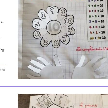
 «
.
rir
2020