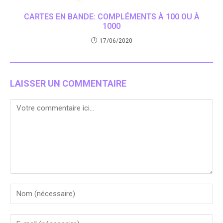
CARTES EN BANDE: COMPLÉMENTS À 100 OU À
1000
17/06/2020
LAISSER UN COMMENTAIRE
Comment
Enter
your
name
Enter
or