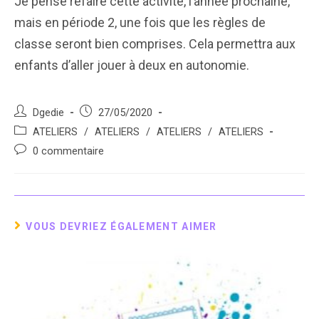
Je pense refaire cette activité, l’année prochaine,
mais en période 2, une fois que les règles de
classe seront bien comprises. Cela permettra aux
enfants d’aller jouer à deux en autonomie.
Auteur/autrice
Post
Dgedie
27/05/2020
de
published:
Post
ATELIERS
/
ATELIERS
/
ATELIERS
/
ATELIERS
la
category:
Post
0 commentaire
publication :
comments:
VOUS DEVRIEZ ÉGALEMENT AIMER