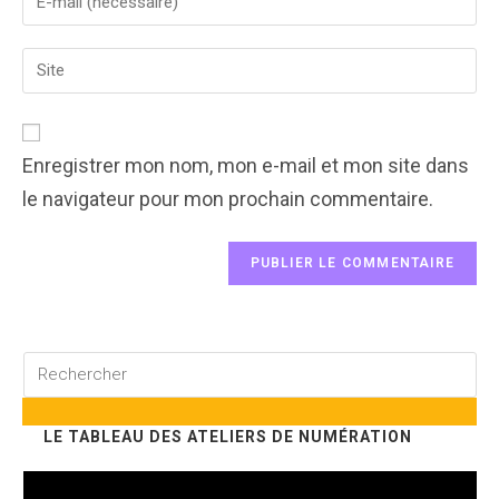
your
username
email
to
Enter
address
comment
your
to
website
comment
URL
(optional)
Enregistrer mon nom, mon e-mail et mon site dans
le navigateur pour mon prochain commentaire.
Rechercher
sur
ce
LE TABLEAU DES ATELIERS DE NUMÉRATION
site
Lecteur