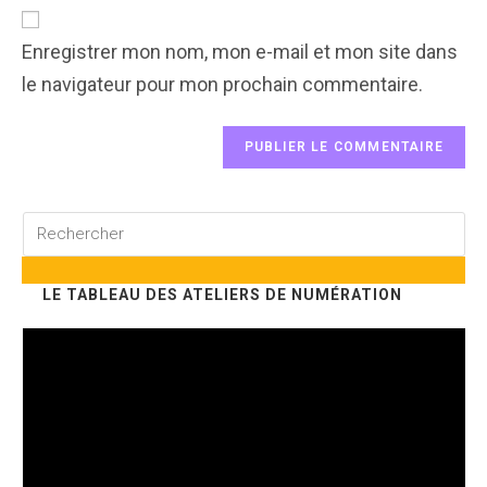
comment
URL
(optional)
Enregistrer mon nom, mon e-mail et mon site dans
le navigateur pour mon prochain commentaire.
Rechercher
sur
ce
LE TABLEAU DES ATELIERS DE NUMÉRATION
site
Lecteur
vidéo