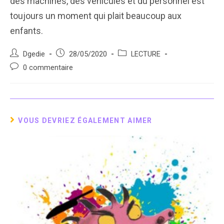
des machines, des véhicules et du personnel est
toujours un moment qui plait beaucoup aux
enfants.
Auteur/autrice
Post
Post
Dgedie
28/05/2020
LECTURE
de
published:
category:
Post
0 commentaire
la
comments:
publication :
VOUS DEVRIEZ ÉGALEMENT AIMER