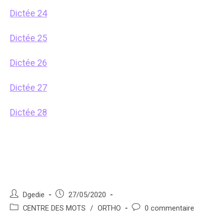
Dictée 24
Dictée 25
Dictée 26
Dictée 27
Dictée 28
Auteur/autrice
Post
Dgedie
27/05/2020
de
published:
Post
Post
CENTRE DES MOTS
/
ORTHO
0 commentaire
la
category:
comments: