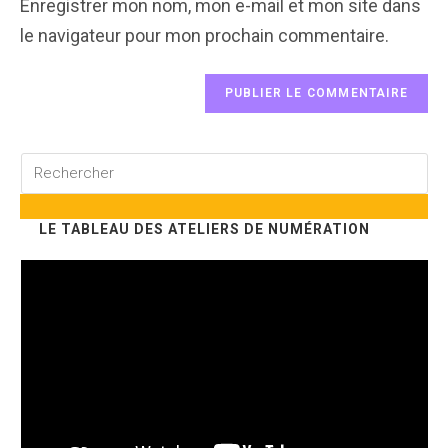
(optional)
Enregistrer mon nom, mon e-mail et mon site dans
le navigateur pour mon prochain commentaire.
Rechercher
sur
ce
LE TABLEAU DES ATELIERS DE NUMÉRATION
site
Lecteur
vidéo