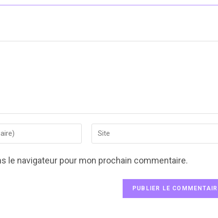
Enter
your
website
ns le navigateur pour mon prochain commentaire.
URL
(optional)