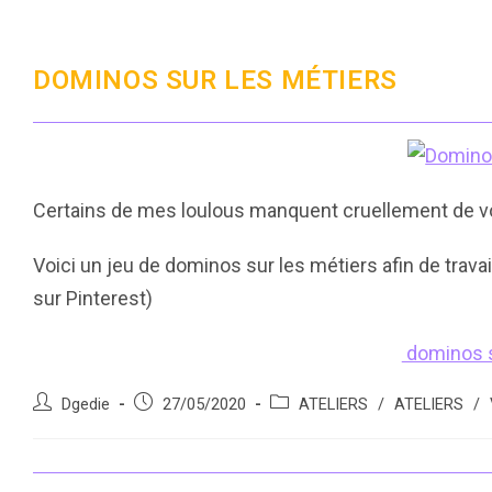
DOMINOS SUR LES MÉTIERS
Certains de mes loulous manquent cruellement de vo
Voici un jeu de dominos sur les métiers afin de travail
sur Pinterest)
dominos s
Auteur/autrice
Post
Post
Dgedie
27/05/2020
ATELIERS
/
ATELIERS
/
de
published:
category:
la
publication :