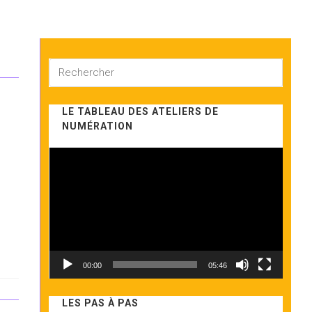
Rechercher
sur
ce
LE TABLEAU DES ATELIERS DE
site
NUMÉRATION
Lecteur
vidéo
00:00
05:46
LES PAS À PAS