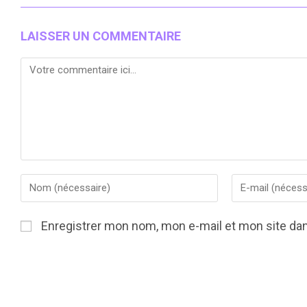
LAISSER UN COMMENTAIRE
Comment
Enter
Enter
your
your
name
email
Enregistrer mon nom, mon e-mail et mon site da
or
address
username
to
to
comment
comment