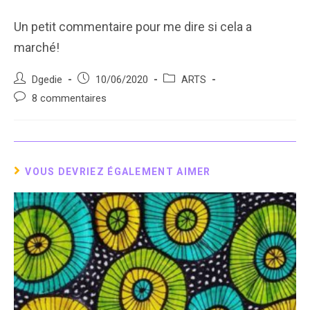
Un petit commentaire pour me dire si cela a
marché!
Auteur/autrice
Post
Post
Dgedie
10/06/2020
ARTS
de
published:
category:
Post
8 commentaires
la
comments:
publication :
VOUS DEVRIEZ ÉGALEMENT AIMER