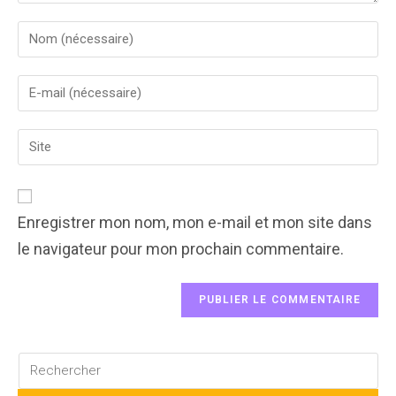
Enter
your
name
Enter
or
your
username
email
to
Enter
address
comment
your
to
website
comment
URL
(optional)
Enregistrer mon nom, mon e-mail et mon site dans
le navigateur pour mon prochain commentaire.
Rechercher
sur