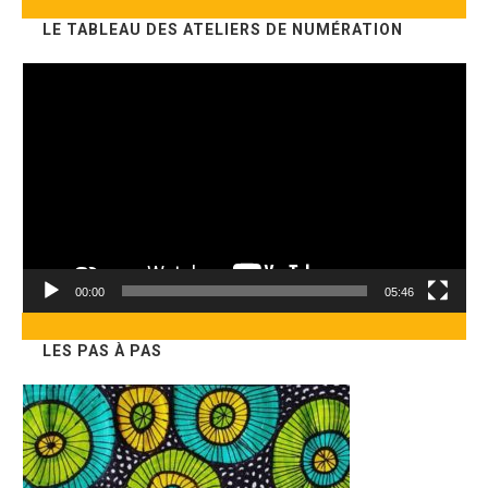
ce
LE TABLEAU DES ATELIERS DE NUMÉRATION
site
Lecteur
vidéo
00:00
05:46
LES PAS À PAS