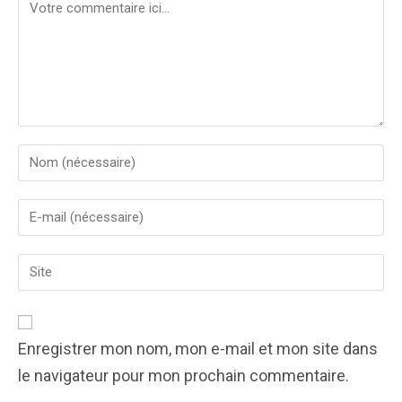
Comment
Enter
your
name
Enter
or
your
username
email
to
Enter
address
comment
your
to
website
comment
URL
(optional)
Enregistrer mon nom, mon e-mail et mon site dans
le navigateur pour mon prochain commentaire.