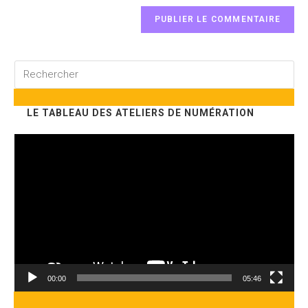
Rechercher
sur
ce
LE TABLEAU DES ATELIERS DE NUMÉRATION
site
Lecteur
vidéo
00:00
05:46