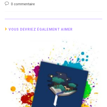
de
published:
category:
Post
0 commentaire
la
comments:
publication :
VOUS DEVRIEZ ÉGALEMENT AIMER