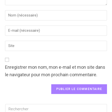
Enter
your
name
Enter
or
your
username
email
to
Enter
address
comment
your
to
website
comment
URL
(optional)
Enregistrer mon nom, mon e-mail et mon site dans
le navigateur pour mon prochain commentaire.
Rechercher