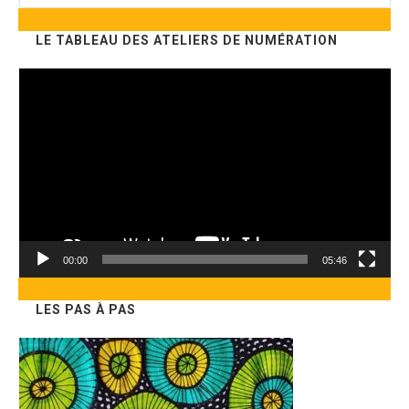
sur
ce
LE TABLEAU DES ATELIERS DE NUMÉRATION
site
Lecteur
vidéo
00:00
05:46
LES PAS À PAS