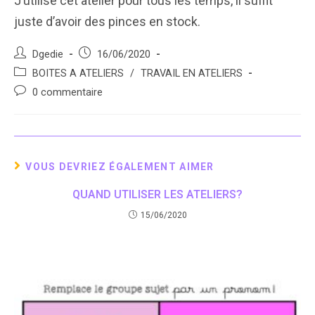
J’utilise cet atelier pour tous les temps, il suffit
juste d’avoir des pinces en stock.
Auteur/autrice
Post
Dgedie
16/06/2020
de
published:
Post
BOITES A ATELIERS
/
TRAVAIL EN ATELIERS
la
category:
Post
0 commentaire
publication :
comments:
VOUS DEVRIEZ ÉGALEMENT AIMER
QUAND UTILISER LES ATELIERS?
15/06/2020