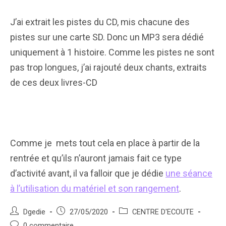
J’ai extrait les pistes du CD, mis chacune des
pistes sur une carte SD. Donc un MP3 sera dédié
uniquement à 1 histoire. Comme les pistes ne sont
pas trop longues, j’ai rajouté deux chants, extraits
de ces deux livres-CD
Comme je mets tout cela en place à partir de la
rentrée et qu’ils n’auront jamais fait ce type
d’activité avant, il va falloir que je dédie
une séance
à l’utilisation du matériel et son rangement
.
Auteur/autrice
Post
Post
Dgedie
27/05/2020
CENTRE D'ECOUTE
de
published:
category:
Post
0 commentaire