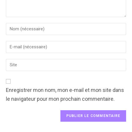
Enter
your
name
Enter
or
your
username
email
to
Enter
address
comment
your
to
website
comment
URL
(optional)
Enregistrer mon nom, mon e-mail et mon site dans
le navigateur pour mon prochain commentaire.